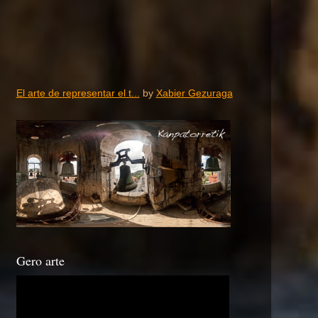
El arte de representar el t...
by
Xabier Gezuraga
Gero arte