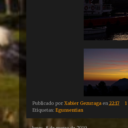
Publicado por
Xabier Gezuraga
en
22:17
1
Etiquetas:
Egunsentian
lunes, 8 de marzo de 2010