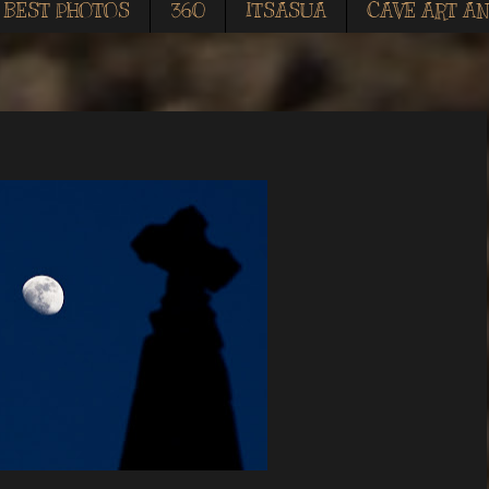
BEST PHOTOS
360
ITSASUA
CAVE ART AN