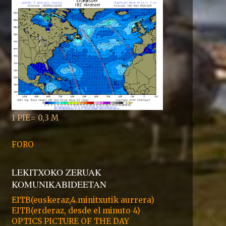
1 PIE= 0,3 M
FORO
LEKITXOKO ZERUAK
KOMUNIKABIDEETAN
EITB(euskeraz,4.minitxutik aurrera)
EITB(erderaz, desde el minuto 4)
OPTICS PICTURE OF THE DAY