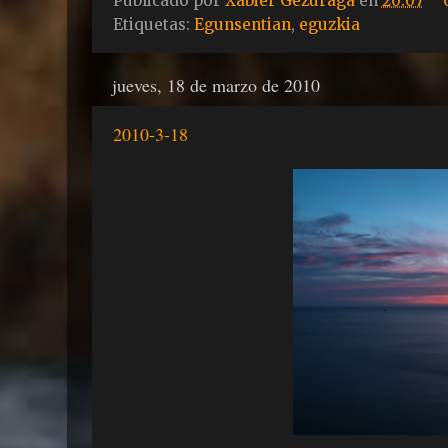
Publicado por
Xabier Gezuraga
en
20:07
Etiquetas:
Egunsentian
,
eguzkia
jueves, 18 de marzo de 2010
2010-3-18