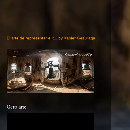
El arte de representar el t...
by
Xabier Gezuraga
Gero arte