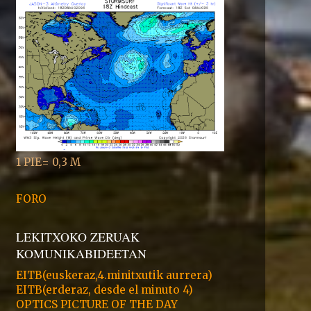
1 PIE= 0,3 M
FORO
LEKITXOKO ZERUAK
KOMUNIKABIDEETAN
EITB(euskeraz,4.minitxutik aurrera)
EITB(erderaz, desde el minuto 4)
OPTICS PICTURE OF THE DAY