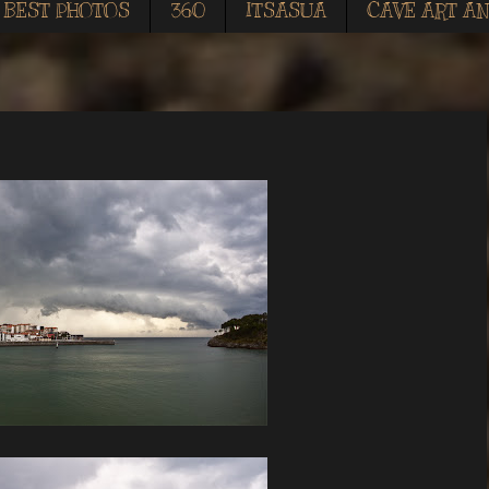
BEST PHOTOS
360
ITSASUA
CAVE ART AN