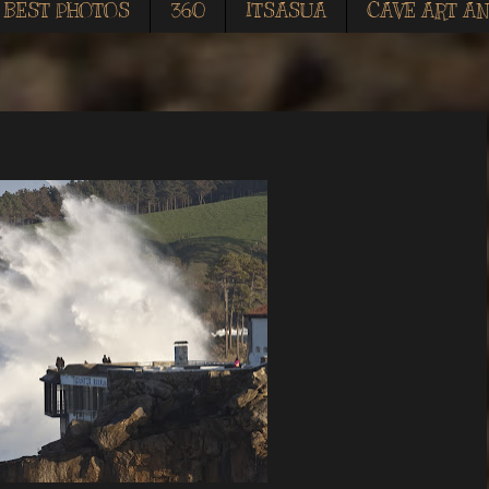
BEST PHOTOS
360
ITSASUA
CAVE ART AN