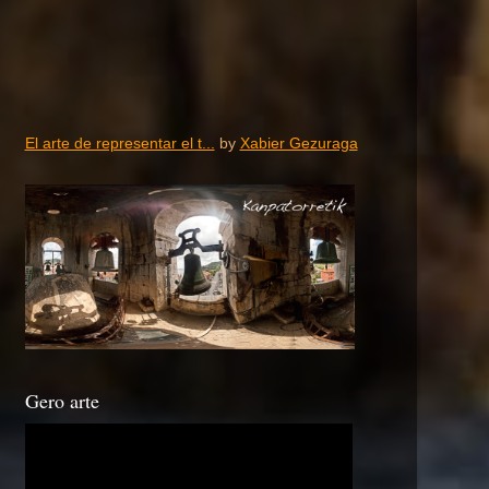
El arte de representar el t...
by
Xabier Gezuraga
Gero arte