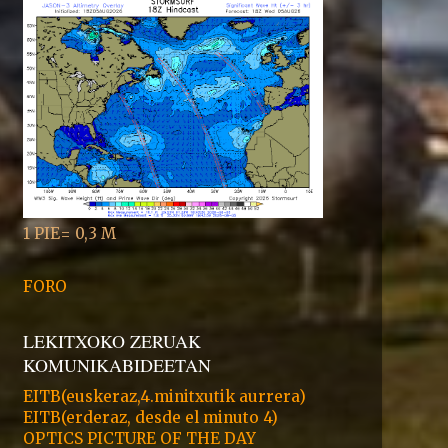
1 PIE= 0,3 M
FORO
LEKITXOKO ZERUAK
KOMUNIKABIDEETAN
EITB(euskeraz,4.minitxutik aurrera)
EITB(erderaz, desde el minuto 4)
OPTICS PICTURE OF THE DAY