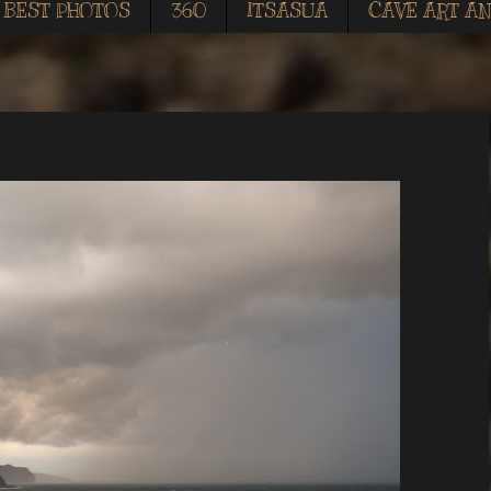
BEST PHOTOS
360
ITSASUA
CAVE ART AN