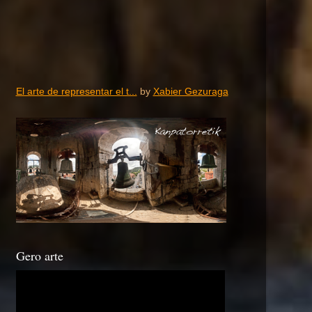
El arte de representar el t...
by
Xabier Gezuraga
Gero arte