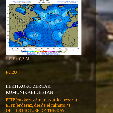
1 PIE= 0,3 M
FORO
LEKITXOKO ZERUAK
KOMUNIKABIDEETAN
EITB(euskeraz,4.minitxutik aurrera)
EITB(erderaz, desde el minuto 4)
OPTICS PICTURE OF THE DAY