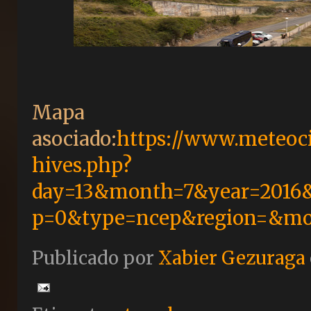
Mapa
asociado:
https://www.meteocie
hives.php?
day=13&month=7&year=2016
p=0&type=ncep&region=&m
Publicado por
Xabier Gezuraga