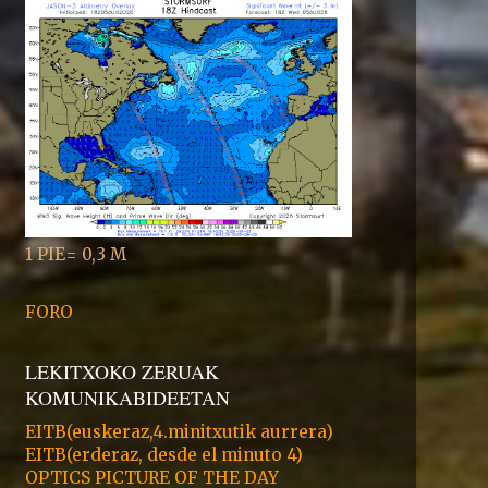
1 PIE= 0,3 M
FORO
LEKITXOKO ZERUAK
KOMUNIKABIDEETAN
EITB(euskeraz,4.minitxutik aurrera)
EITB(erderaz, desde el minuto 4)
OPTICS PICTURE OF THE DAY