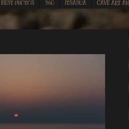
BEST PHOTOS
360
ITSASUA
CAVE ART AN