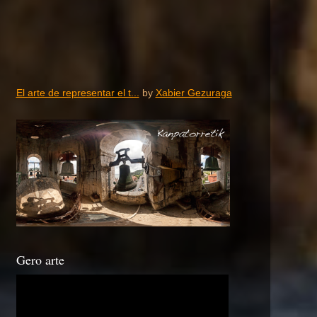
El arte de representar el t...
by
Xabier Gezuraga
Gero arte