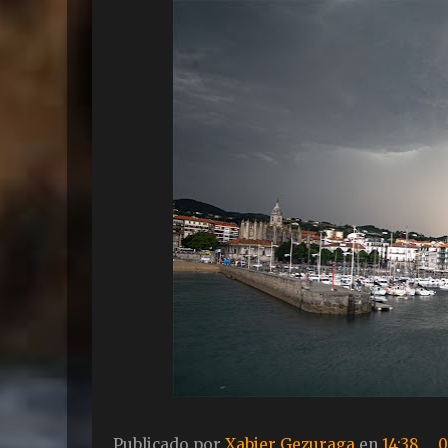
Publicado por
Xabier Gezuraga
en
14:38
0