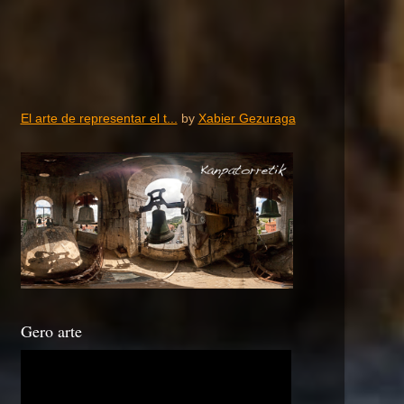
El arte de representar el t...
by
Xabier Gezuraga
Gero arte