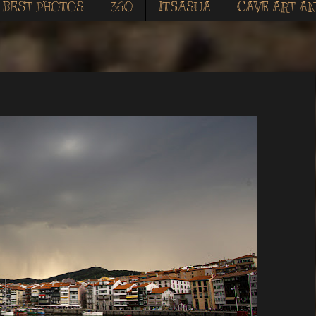
BEST PHOTOS
360
ITSASUA
CAVE ART AN