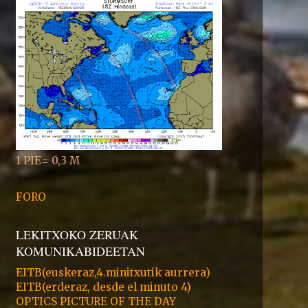
1 PIE= 0,3 M
FORO
LEKITXOKO ZERUAK
KOMUNIKABIDEETAN
EITB(euskeraz,4.minitxutik aurrera)
EITB(erderaz, desde el minuto 4)
OPTICS PICTURE OF THE DAY