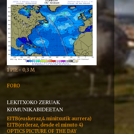
1 PIE= 0,3 M
FORO
LEKITXOKO ZERUAK
KOMUNIKABIDEETAN
EITB(euskeraz,4.minitxutik aurrera)
EITB(erderaz, desde el minuto 4)
OPTICS PICTURE OF THE DAY