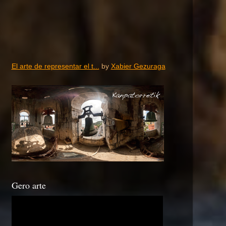
El arte de representar el t...
by
Xabier Gezuraga
Gero arte