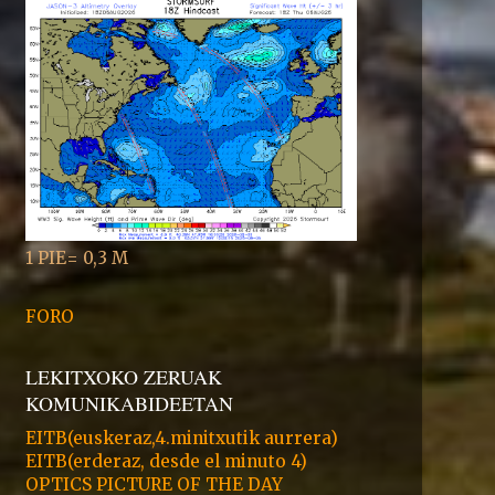
1 PIE= 0,3 M
FORO
LEKITXOKO ZERUAK
KOMUNIKABIDEETAN
EITB(euskeraz,4.minitxutik aurrera)
EITB(erderaz, desde el minuto 4)
OPTICS PICTURE OF THE DAY