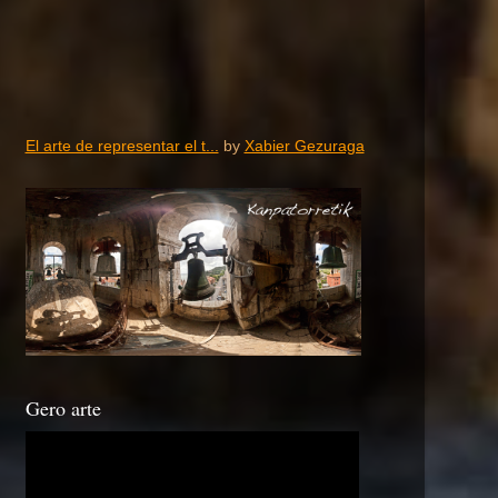
El arte de representar el t...
by
Xabier Gezuraga
Gero arte