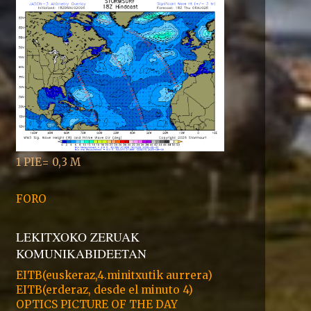
1 PIE= 0,3 M
FORO
LEKITXOKO ZERUAK
KOMUNIKABIDEETAN
EITB(euskeraz,4.minitxutik aurrera)
EITB(erderaz, desde el minuto 4)
OPTICS PICTURE OF THE DAY