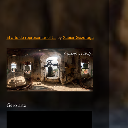
El arte de representar el t...
by
Xabier Gezuraga
Gero arte