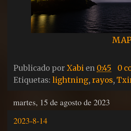
MAP
Publicado por
Xabi
en
0:45
0 c
Etiquetas:
lightning
,
rayos
,
Txi
martes, 15 de agosto de 2023
2023-8-14