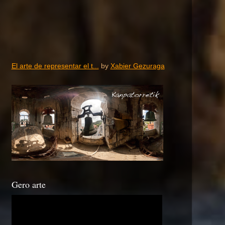
El arte de representar el t...
by
Xabier Gezuraga
Gero arte