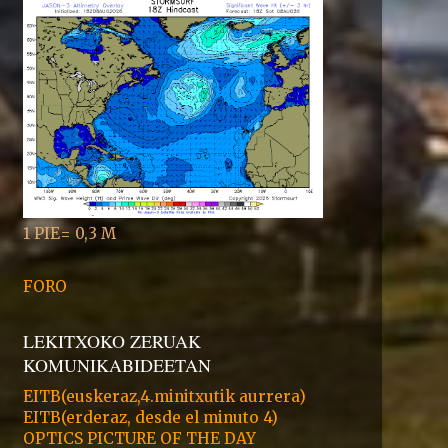
1 PIE= 0,3 M
FORO
LEKITXOKO ZERUAK
KOMUNIKABIDEETAN
EITB(euskeraz,4.minitxutik aurrera)
EITB(erderaz, desde el minuto 4)
OPTICS PICTURE OF THE DAY