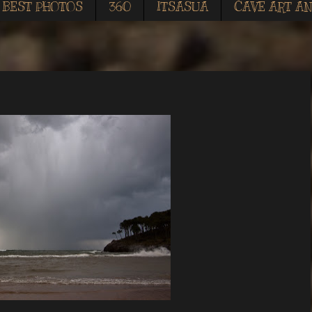
BEST PHOTOS
360
ITSASUA
CAVE ART AN