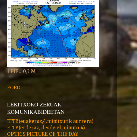
1 PIE= 0,3 M
FORO
LEKITXOKO ZERUAK
KOMUNIKABIDEETAN
EITB(euskeraz,4.minitxutik aurrera)
EITB(erderaz, desde el minuto 4)
OPTICS PICTURE OF THE DAY