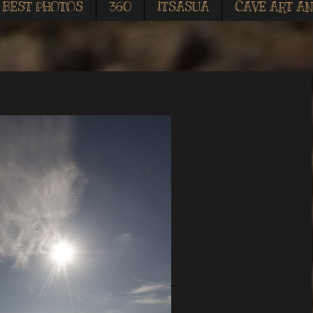
BEST PHOTOS
360
ITSASUA
CAVE ART AN