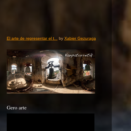
El arte de representar el t...
by
Xabier Gezuraga
Gero arte