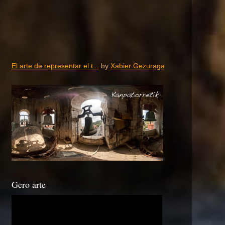
El arte de representar el t...
by
Xabier Gezuraga
Gero arte