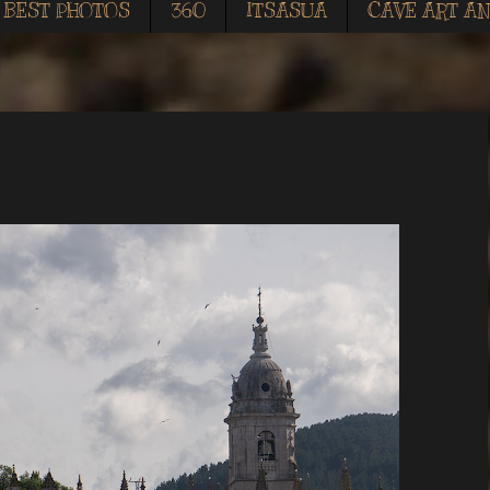
BEST PHOTOS
360
ITSASUA
CAVE ART AN