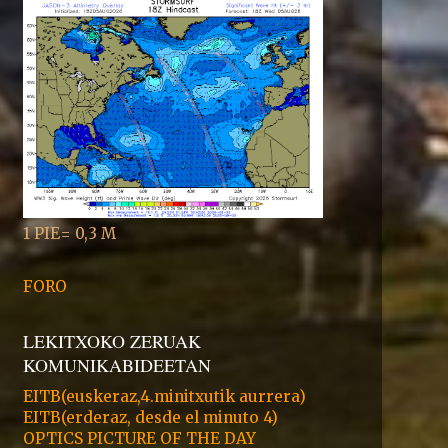
1 PIE= 0,3 M
FORO
LEKITXOKO ZERUAK
KOMUNIKABIDEETAN
EITB(euskeraz,4.minitxutik aurrera)
EITB(erderaz, desde el minuto 4)
OPTICS PICTURE OF THE DAY